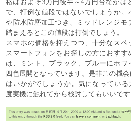
格はおよそ3万円後半～4万円台なかば
で、打倒な値段ではないでしょうか。
や防水防塵加工つき、ミッドレンジモ
踏まえるとこの値段は打倒でしょう。
スマホの価格を抑えつつ、十分なスペ
スマートフォンをお探しの方におすす
は、ミント、ブラック、ブルーにホワ
四色展開となっています。是非この機会
はいかがでしょうか。気になっている
度実機に触れてから検討してもいいです
This entry was posted on 日曜日, 9月 20th, 2020 at 12:00 AM and is filed under
未分
to this entry through the
RSS 2.0
feed. You can
leave a comment
, or
trackback
.