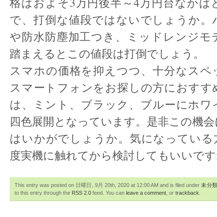
格はおよそ3万円後半～4万円台なかば
で、打倒な値段ではないでしょうか。
や防水防塵加工つき、ミッドレンジモ
踏まえるとこの値段は打倒でしょう。
スマホの価格を抑えつつ、十分なスペ
スマートフォンをお探しの方におすす
は、ミント、ブラック、ブルーにホワ
四色展開となっています。是非この機会
はいかがでしょうか。気になっている
度実機に触れてから検討してもいいです
This entry was posted on 日曜日, 9月 20th, 2020 at 12:00 AM and is filed under
未分
to this entry through the
RSS 2.0
feed. You can
leave a comment
, or
trackback
.