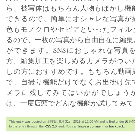
ら、被写体はもちろん人物もぼかし機
できるので、簡単にオシャレな写真が
色もモノクロやセピアといったフィル
るので、一枚の写真から自由自在に編集
ができます。SNSにおしゃれな写真
方、編集加工を楽しめるカメラがつい
しの方におすすめです。もちろん動画
で、自撮り機能だけでなくお出掛け先
メラに残してみてはいかがでしょう
は、一度店頭でどんな機能か試してみて
This entry was posted on 土曜日, 8月 31st, 2019 at 12:00 AM and is filed under
未分
to this entry through the
RSS 2.0
feed. You can
leave a comment
, or
trackback
.