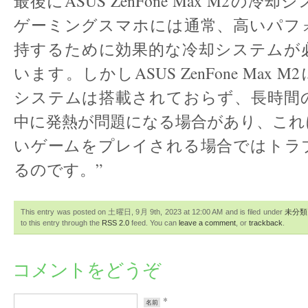
最後にASUS ZenFone Max M2の
ゲーミングスマホには通常、高いパフ
持するために効果的な冷却システムが
います。しかしASUS ZenFone Max
システムは搭載されておらず、長時間
中に発熱が問題になる場合があり、これ
いゲームをプレイされる場合ではトラ
るのです。”
This entry was posted on 土曜日, 9月 9th, 2023 at 12:00 AM and is filed under
未分類
to this entry through the
RSS 2.0
feed. You can
leave a comment
, or
trackback
.
コメントをどうぞ
*
名前