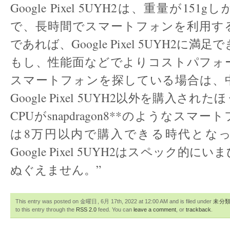
Google Pixel 5UYH2は、重量が15
で、長時間でスマートフォンを利用す
であれば、Google Pixel 5UYH2に
もし、性能面などでよりコストパフォ
スマートフォンを探している場合は、
Google Pixel 5UYH2以外を購入さ
CPUがsnapdragon8**のようなスマ
は8万円以内で購入できる時代とな
Google Pixel 5UYH2はスペック的
ぬぐえません。”
This entry was posted on 金曜日, 6月 17th, 2022 at 12:00 AM and is filed under
未分
to this entry through the
RSS 2.0
feed. You can
leave a comment
, or
trackback
.