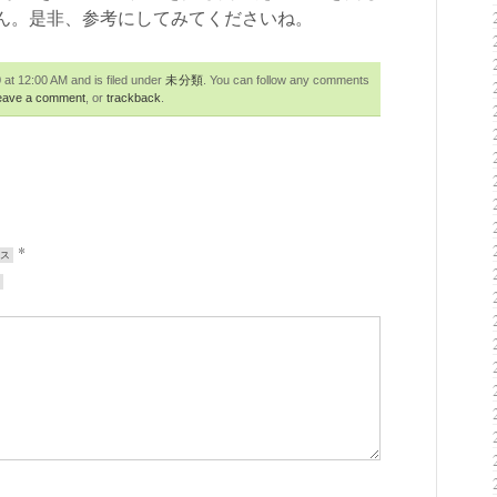
ん。是非、参考にしてみてくださいね。
t 12:00 AM and is filed under
未分類
. You can follow any comments
eave a comment
, or
trackback
.
*
レス
ト