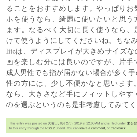
ることをおすすめします。やっぱりお
ホを使うなら、綺麗に使いたいと思う
ます。なるべく大切に長く使うなら、
けて使うようにしてくださいね。ちなみにHU
liteは、ディスプレイが大きめサイズ
画を楽しむ分には良いのですが、片手
成人男性でも指が届かない場合が多く手
性の方には、少し不便かなと思います
なら、大きさなど手にフィットしやす
のを選ぶというのも是非考慮してみてく
This entry was posted on 火曜日, 8月 27th, 2019 at 12:00 AM and is filed under
未分
to this entry through the
RSS 2.0
feed. You can
leave a comment
, or
trackback
.