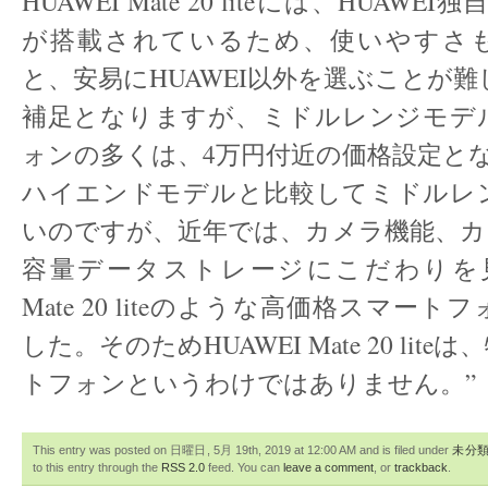
HUAWEI Mate 20 liteには、HUAWEI
が搭載されているため、使いやすさ
と、安易にHUAWEI以外を選ぶことが
補足となりますが、ミドルレンジモデ
ォンの多くは、4万円付近の価格設定と
ハイエンドモデルと比較してミドルレ
いのですが、近年では、カメラ機能、カ
容量データストレージにこだわりを見せ
Mate 20 liteのような高価格スマー
した。そのためHUAWEI Mate 20 lit
トフォンというわけではありません。”
This entry was posted on 日曜日, 5月 19th, 2019 at 12:00 AM and is filed under
未分
to this entry through the
RSS 2.0
feed. You can
leave a comment
, or
trackback
.